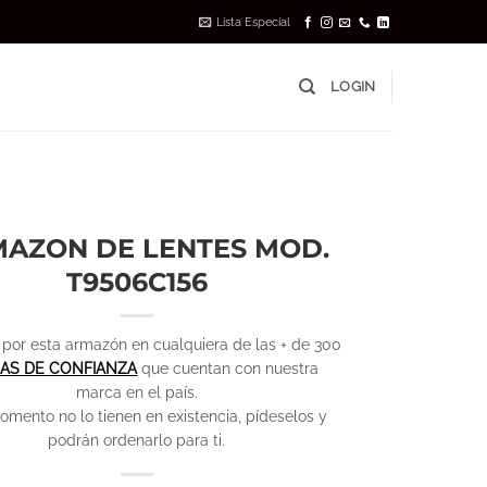
Lista Especial
LOGIN
AZON DE LENTES MOD.
T9506C156
por esta armazón en cualquiera de las + de 300
CAS DE CONFIANZA
que cuentan con nuestra
marca en el país.
omento no lo tienen en existencia, pídeselos y
podrán ordenarlo para ti.