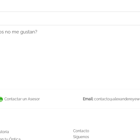
nos no me gustan?
Email:
contacto@alexandereyew
Contactar un Asesor
Contacto
storia
Síguenos
en tu Óptica