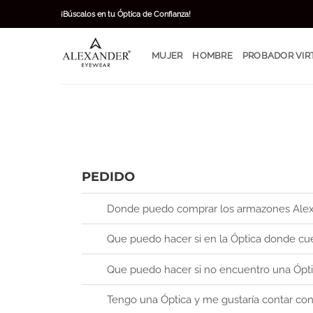
Skip
¡Búscalos en tu Óptica de Confianza!
to
content
MUJER
HOMBRE
PROBADOR VIR
PEDIDO
Donde puedo comprar los armazones Ale
Que puedo hacer si en la Óptica donde cu
Que puedo hacer si no encuentro una Ópt
Tengo una Óptica y me gustaría contar co