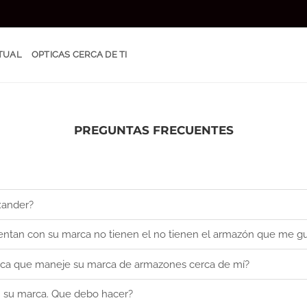
TUAL
OPTICAS CERCA DE TI
PREGUNTAS FRECUENTES
xander?
entan con su marca no tienen el no tienen el armazón que me g
ica que maneje su marca de armazones cerca de mí?
n su marca. Que debo hacer?