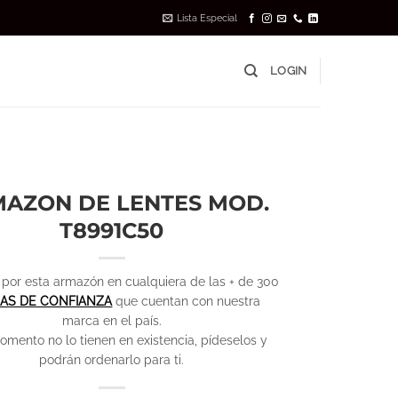
Lista Especial
LOGIN
AZON DE LENTES MOD.
T8991C50
por esta armazón en cualquiera de las + de 300
CAS DE CONFIANZA
que cuentan con nuestra
marca en el país.
omento no lo tienen en existencia, pídeselos y
podrán ordenarlo para ti.